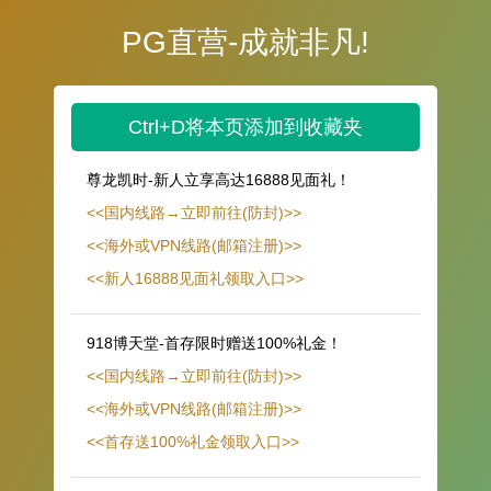
PG直营-成就非凡!
Ctrl+D将本页添加到收藏夹
尊龙凯时-新人立享高达16888见面礼！
<<国内线路→立即前往(防封)>>
<<海外或VPN线路(邮箱注册)>>
<<新人16888见面礼领取入口>>
918博天堂-首存限时赠送100%礼金！
<<国内线路→立即前往(防封)>>
<<海外或VPN线路(邮箱注册)>>
<<首存送100%礼金领取入口>>